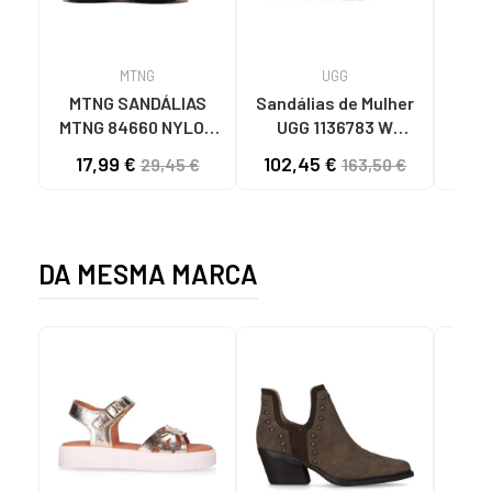
MTNG
UGG
O
MTNG SANDÁLIAS
Sandálias de Mulher
OH
MTNG 84660 NYLON
UGG 1136783 W
SAND
KHAKI MASCULINAS
GOLDENSTAR CHE
P
17,99 €
102,45 €
40
29,45 €
163,50 €
C59785 - - NYLON
CHESTNUT
FEC
KAKY
D
DA MESMA MARCA