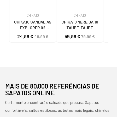
CHIKA10
CHIKA10
CHIKA10 SANDÁLIAS
CHIKA10 NEREIDA 10
CHI
EXPLORER 02
TAUPE-TAUPE
EX
METALIZADAS COM
24,99 €
55,99 €
24
49,99 €
79,99 €
PLATAFORMA
P
PLATINO-LG GOLD
BL
MAIS DE 80.000 REFERÊNCIAS DE
SAPATOS ONLINE.
Certamente encontrará o calçado que procura. Sapatos
confortáveis, saltos estilosos, as botas mais legais, chinelos