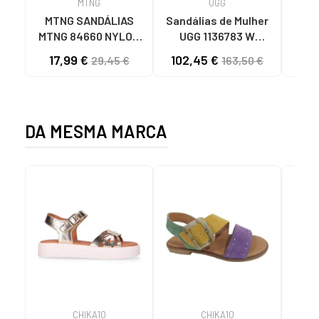
MTNG
UGG
O
MTNG SANDÁLIAS
Sandálias de Mulher
OH
MTNG 84660 NYLON
UGG 1136783 W
SAND
KHAKI MASCULINAS
GOLDENSTAR CHE
P
17,99 €
102,45 €
40
29,45 €
163,50 €
C59785 - - NYLON
CHESTNUT
FEC
KAKY
D
DA MESMA MARCA
CHIKA10
CHIKA10