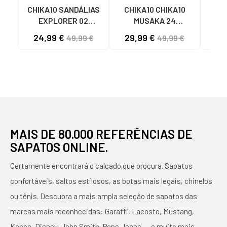
CHIKA10 SANDÁLIAS
CHIKA10 CHIKA10
CHIK
EXPLORER 02
MUSAKA 24
T
METALIZADAS COM
SANDÁLIAS
24,99 €
29,99 €
55
49,99 €
49,99 €
PLATAFORMA
MULTICOLORES
PLATINO-LG GOLD
MULTI-MORADO-
PURPLE
MAIS DE 80.000 REFERÊNCIAS DE
SAPATOS ONLINE.
Certamente encontrará o calçado que procura. Sapatos
confortáveis, saltos estilosos, as botas mais legais, chinelos
ou tênis. Descubra a mais ampla seleção de sapatos das
marcas mais reconhecidas: Garatti, Lacoste, Mustang,
Kappa, Disney, John Smith, Pepe Jeans, ... e muito mais.