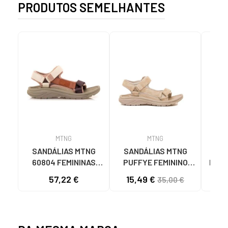
PRODUTOS SEMELHANTES
MTNG
MTNG
SANDÁLIAS MTNG
SANDÁLIAS MTNG
MTN
60804 FEMININAS
PUFFYE FEMININO
DESP
NYLON
NEOPRENE BEGE
KNI
57,22 €
15,49 €
35,00 €
TELHA/NEOPRENE
C60056 C60056 -
TAUPE C59615 - -
PUFFYE BEIGE -
NYLON TEJA -
NEOPRENE BEIGE
NEOPRENE TAUPE