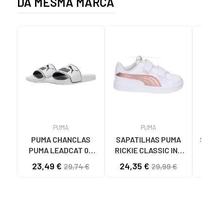
DA MESMA MARCA
PUMA
PUMA
PUMA CHANCLAS
SAPATILHAS PUMA
Sapa
PUMA LEADCAT 02
RICKIE CLASSIC INF
Meni
MODELO 384139
04 BRANCO ROSA
PU
23,49 €
24,35 €
34
29,74 €
29,99 €
BLANCAS 02 WHITE
DOURADO - REF.
UNI
394254 04 BLANCO
ROSA ORO