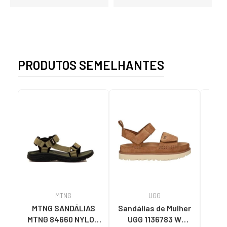
PRODUTOS SEMELHANTES
MTNG
UGG
O
MTNG SANDÁLIAS
Sandálias de Mulher
OH
MTNG 84660 NYLON
UGG 1136783 W
SAND