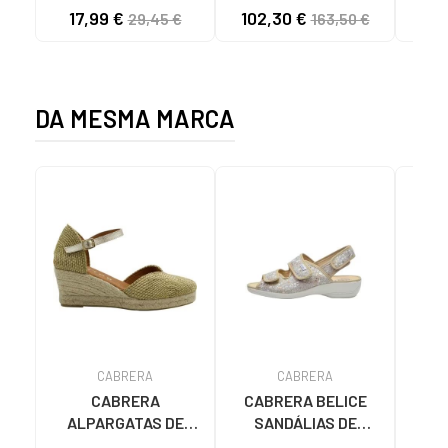
KHAKI MASCULINAS
GOLDENSTAR CHE
P
17,99 €
102,30 €
40
29,45 €
163,50 €
C59785 - - NYLON
CHESTNUT
FEC
KAKY
D
DA MESMA MARCA
CABRERA
CABRERA
CABRERA
CABRERA BELICE
ALPARGATAS DE
SANDÁLIAS DE
AL
CUNHA 22-5 OURO
VESTIR BEIGE
CUNH