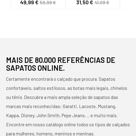
49,99 €
31,50 €
41
59,99 €
41,09 €
REF 1176697 ORO
MULHER 080-5128
EM
MAIS DE 80.000 REFERÊNCIAS DE
SAPATOS ONLINE.
Certamente encontrará o calçado que procura. Sapatos
confortáveis, saltos estilosos, as botas mais legais, chinelos
ou tênis. Descubra a mais ampla seleção de sapatos das
marcas mais reconhecidas: Garatti, Lacoste, Mustang,
Kappa, Disney, John Smith, Pepe Jeans, ... e muito mais.
Encontre em nosso catálogo online todos os tipos de calçados
para mulheres, homens, meninos e meninas.