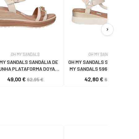
chevron_right
OH MY SANDALS
OH MY SANDALS
 MY SANDALS SANDÁLIA DE
OH MY SANDALS SANDÁLIAS OH
UNHA PLATAFORMA DOYA
MY SANDALS 5961-DO90 DOYA
5993 DOYA HIELO COMBI
DOYA HIELO
49,00 €
42,80 €
62,95 €
62,95 €