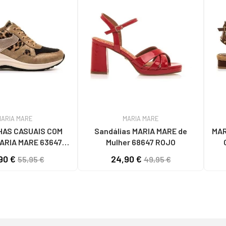
MARIA MARE
MARIA MARE
HAS CASUAIS COM
Sandálias MARIA MARE de
MAR
ARIA MARE 63647
Mulher 68647 ROJO
 ANIMAL PRINT E
90 €
24,90 €
55,95 €
49,95 €
 DOURADOS MARRóN