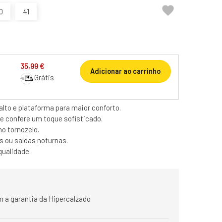

0
41
35,99 €
Adicionar ao carrinho
Grátis
lto e plataforma para maior conforto.
 confere um toque sofisticado.
no tornozelo.
s ou saídas noturnas.
qualidade.
 a garantia da Hipercalzado