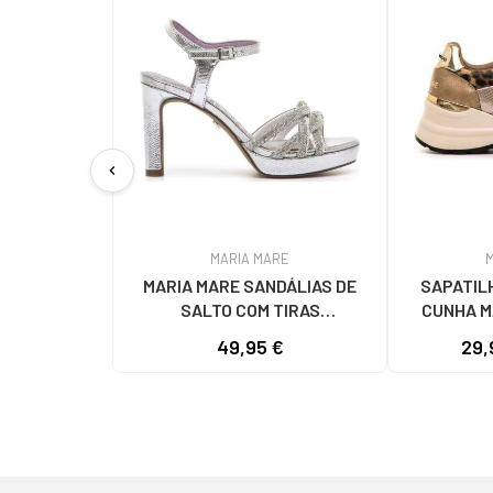
chevron_left
MARIA MARE
MARIA MARE SANDÁLIAS DE
SAPATIL
SALTO COM TIRAS
CUNHA M
ENTRELAÇADAS E PLATAFORMA
CASTANHO
49,95 €
29,
MODELO 68687 PLATA
DETALHES