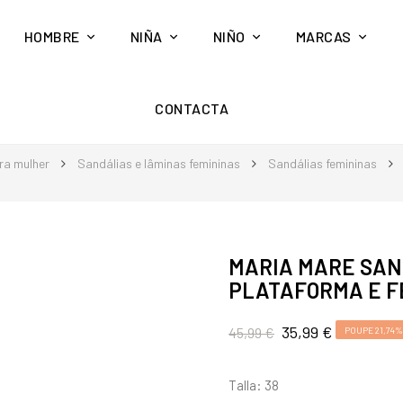
HOMBRE
NIÑA
NIÑO
MARCAS
CONTACTA
ra mulher
Sandálias e lâminas femininas
Sandálias femininas
MARIA MARE SAN
PLATAFORMA E F
35,99 €
45,99 €
POUPE 21,74%
Talla: 38