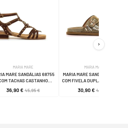
chevron_right
MARIA MARE
MARIA MARE
IA MARE SANDÁLIAS 68755
MARIA MARE SANDÁLIAS RASAS
COM TACHAS CASTANHO
COM FIVELA DUPLA E DETALHES
MARRóN
DE TACHAS VERDE
36,90 €
30,90 €
45,95 €
45,95 €