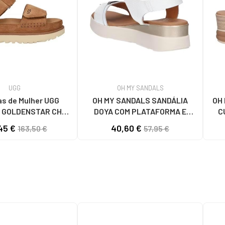
UGG
OH MY SANDALS
as de Mulher UGG
OH MY SANDALS SANDÁLIA
OH
W GOLDENSTAR CHE
DOYA COM PLATAFORMA E
C
HESTNUT
FECHO DE VELCRO DOYA
45 €
40,60 €
163,50 €
57,95 €
BLANCO