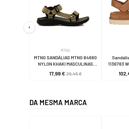
chevron_left
MTNG
MTNG SANDÁLIAS MTNG 84660
Sandáli
NYLON KHAKI MASCULINAS
1136783 
C59785 - - NYLON KAKY
C
17,99 €
102,
29,45 €
DA MESMA MARCA