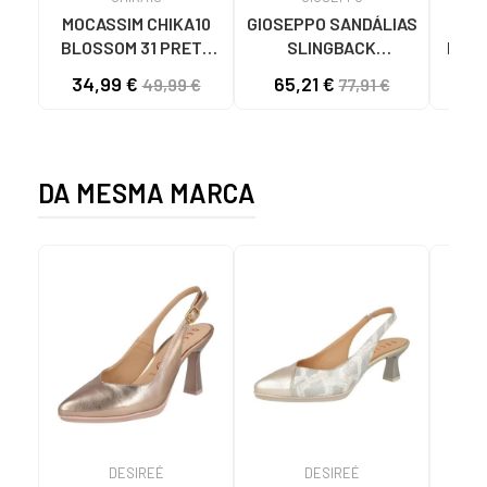
MOCASSIM CHIKA10
GIOSEPPO SANDÁLIAS
G
BLOSSOM 31 PRETO
SLINGBACK
D358
NEGRO-BLACK
ROTHBURY 79209
SA
34,99 €
65,21 €
47
49,99 €
77,91 €
NEGRO
C
DA MESMA MARCA
DESIREÉ
DESIREÉ