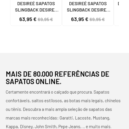
DESIREÉ SAPATOS
DESIREÉ SAPATOS
DESI
SLINGBACK DESIREÉ
SLINGBACK DESIREÉ
SAL
SAGA14 ROSA
MACA8 DE SALTO
CRU
63,95 €
63,95 €
72
69,95 €
69,95 €
MÉDIO ORO
S
MAIS DE 80.000 REFERÊNCIAS DE
SAPATOS ONLINE.
Certamente encontrará o calçado que procura. Sapatos
confortáveis, saltos estilosos, as botas mais legais, chinelos
ou tênis. Descubra a mais ampla seleção de sapatos das
marcas mais reconhecidas: Garatti, Lacoste, Mustang,
Kappa, Disney, John Smith, Pepe Jeans, ... e muito mais.