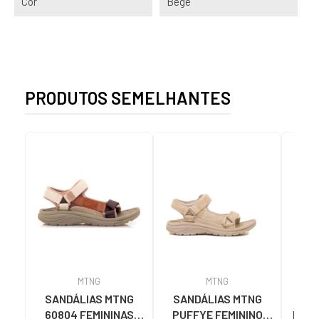
Cor
Bege
PRODUTOS SEMELHANTES
MTNG
MTNG
SANDÁLIAS MTNG
SANDÁLIAS MTNG
MTN
60804 FEMININAS
PUFFYE FEMININO
DESP