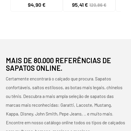
BARI NEGRO
ATAR EM COURO
ZAPA
94,90 €
95,41 €
77
120,86 €
CAMEL MARROM
CONF
MARRóN
S
NEG
NEG
SA
MAIS DE 80.000 REFERÊNCIAS DE
SAPATOS ONLINE.
Certamente encontrará o calçado que procura. Sapatos
confortáveis, saltos estilosos, as botas mais legais, chinelos
ou tênis. Descubra a mais ampla seleção de sapatos das
marcas mais reconhecidas: Garatti, Lacoste, Mustang,
Kappa, Disney, John Smith, Pepe Jeans, ... e muito mais.
Encontre em nosso catálogo online todos os tipos de calçados