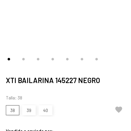
XTI BAILARINA 145227 NEGRO
Talla: 38

38
39
40
Vendido e enviado por: