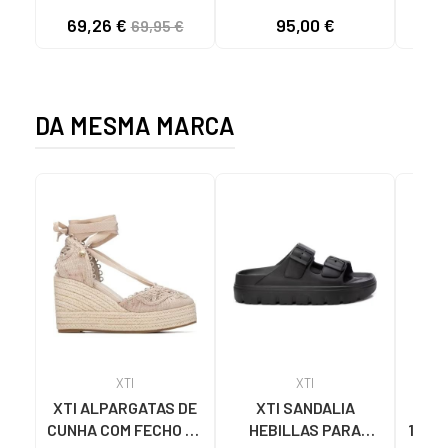
VAZADO NEGRO
C33100 COM CUNHA
69,26 €
95,00 €
69,95 €
BEIG
DA MESMA MARCA
XTI
XTI
XTI ALPARGATAS DE
XTI SANDALIA
SA
CUNHA COM FECHO DE
HEBILLAS PARA
1425