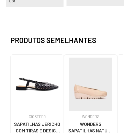
Cor
PRODUTOS SEMELHANTES
GIOSEPPO
WONDERS
SAPATILHAS JERICHO
WONDERS
MT
COM TIRAS E DESIGN
SAPATILHAS NATURE
MUS