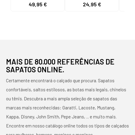
LAÇO 145422 BEIG
MUJER 142550 NEGRO
TIRA
49,95 €
24,95 €
MAIS DE 80.000 REFERÊNCIAS DE
SAPATOS ONLINE.
Certamente encontrará o calçado que procura. Sapatos
confortáveis, saltos estilosos, as botas mais legais, chinelos
ou tênis. Descubra a mais ampla seleção de sapatos das
marcas mais reconhecidas: Garatti, Lacoste, Mustang,
Kappa, Disney, John Smith, Pepe Jeans, ... e muito mais.
Encontre em nosso catálogo online todos os tipos de calçados
para mulheres, homens, meninos e meninas.