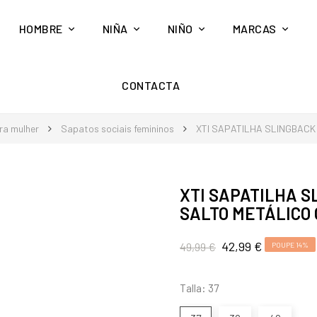
HOMBRE
NIÑA
NIÑO
MARCAS
CONTACTA
ra mulher
Sapatos sociais femininos
XTI SAPATILHA SLINGBACK
XTI SAPATILHA S
SALTO METÁLICO
42,99 €
49,99 €
POUPE 14%
Talla: 37