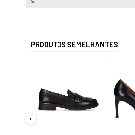
Cor
PRODUTOS SEMELHANTES
chevron_left