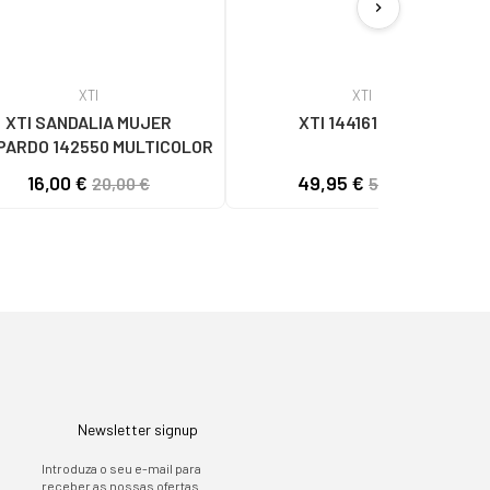
chevron_right
XTI
XTI
XTI SANDALIA MUJER
XTI 144161 BEIGE
PARDO 142550 MULTICOLOR
16,00 €
49,95 €
20,00 €
59,95 €
Newsletter signup
Introduza o seu e-mail para
receber as nossas ofertas.