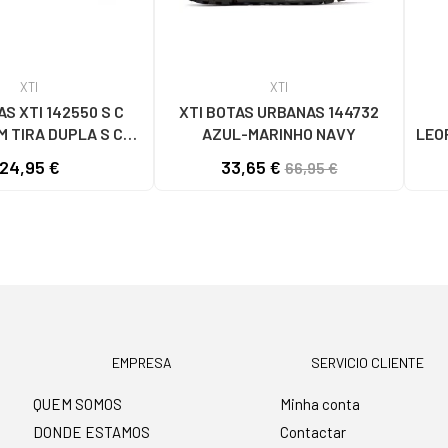
XTI
XTI
S XTI 142550 S C
XTI BOTAS URBANAS 144732
M TIRA DUPLA S C
AZUL-MARINHO NAVY
LEO
NUDE
24,95 €
33,65 €
66,95 €
EMPRESA
SERVICIO CLIENTE
QUEM SOMOS
Minha conta
DONDE ESTAMOS
Contactar