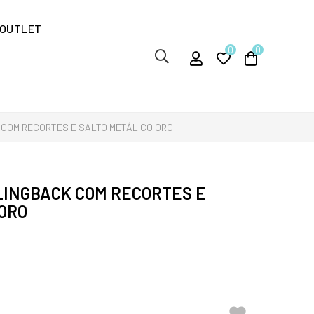
OUTLET
0
0
 COM RECORTES E SALTO METÁLICO ORO
LINGBACK COM RECORTES E
 ORO