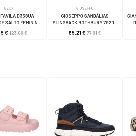
GEOX
GIOSEPPO
 FAVILA D358UA
GIOSEPPO SANDÁLIAS
GIA
E SALTO FEMININO
SLINGBACK ROTHBURY 79209
D
999 BLACK
NEGRO
75 €
65,21 €
123,00 €
77,91 €