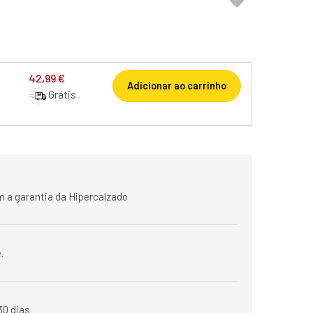

42,99 €
Adicionar ao carrinho
Grátis
 a garantia da Hipercalzado
.
30 dias