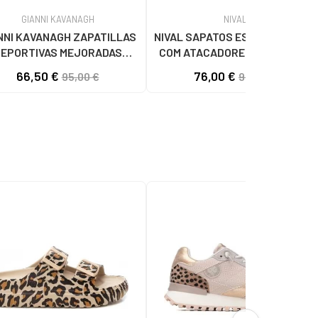
GIANNI KAVANAGH
NIVAL
NNI KAVANAGH ZAPATILLAS
NIVAL SAPATOS ESTILO OXFORD
EPORTIVAS MEJORADAS
COM ATACADORES E TEXTURA
NEGRO
GRAVADA CAMEL
66,50 €
76,00 €
95,00 €
95,00 €