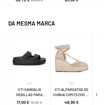
BEIG
DA MESMA MARCA
XTI
XTI
XTI SANDALIA
XTI ALPARGATAS DE
SA
HEBILLAS PARA
CUNHA COM FECHO DE
1425
MUJER 142550 NEGRO
LAÇO 145422 BEIG
TIRA
17,00 €
49,95 €
20
19,95 €