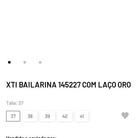
XTI BAILARINA 145227 COM LAÇO ORO
Talla: 37

37
38
39
40
41
Vendido e enviado por: