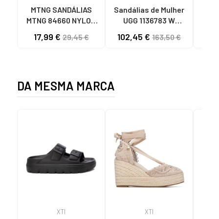
MTNG SANDÁLIAS
Sandálias de Mulher
OH
MTNG 84660 NYLON
UGG 1136783 W
SAND
KHAKI MASCULINAS
GOLDENSTAR CHE
P
17,99 €
102,45 €
40
29,45 €
163,50 €
C59785 - - NYLON
CHESTNUT
FEC
KAKY
D
DA MESMA MARCA
XTI
XTI