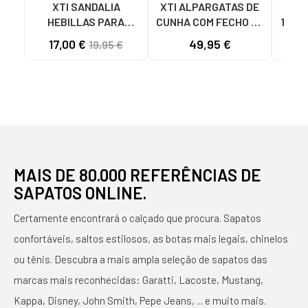
XTI SANDALIA
XTI ALPARGATAS DE
SA
HEBILLAS PARA
CUNHA COM FECHO DE
1425
MUJER 142550 NEGRO
LAÇO 145422 BEIG
TIRA
17,00 €
49,95 €
20
19,95 €
MAIS DE 80.000 REFERÊNCIAS DE
SAPATOS ONLINE.
Certamente encontrará o calçado que procura. Sapatos
confortáveis, saltos estilosos, as botas mais legais, chinelos
ou tênis. Descubra a mais ampla seleção de sapatos das
marcas mais reconhecidas: Garatti, Lacoste, Mustang,
Kappa, Disney, John Smith, Pepe Jeans, ... e muito mais.