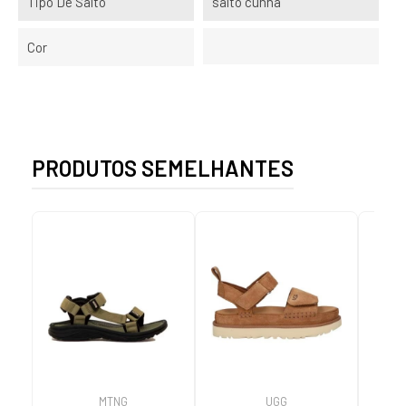
Tipo De Salto
salto cunha
Cor
PRODUTOS SEMELHANTES
MTNG
UGG
O