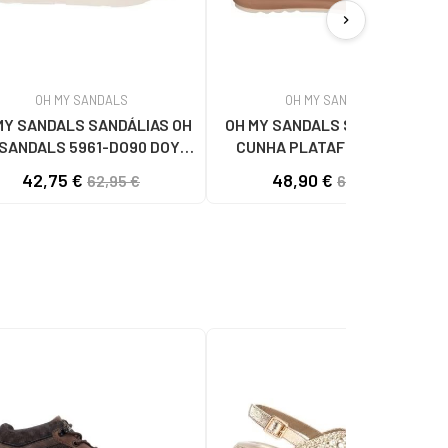
chevron_right
OH MY SANDALS
OH MY SANDALS
MY SANDALS SANDÁLIAS OH
OH MY SANDALS SANDÁLIA DE
SANDALS 5961-DO90 DOYA
CUNHA PLATAFORMA DOYA
DOYA HIELO
5993 DOYA HIELO COMBI
42,75 €
48,90 €
62,95 €
62,95 €