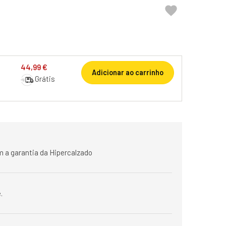

44,99 €
Adicionar ao carrinho
Grátis
 a garantia da Hipercalzado
.