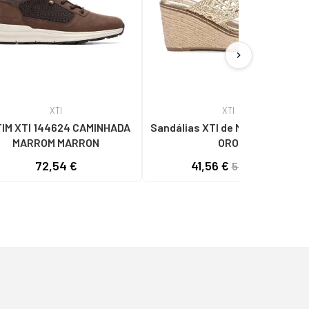
chevron_right
XTI
XTI
IM XTI 144624 CAMINHADA
Sandálias XTI de Mulher 142746
MARROM MARRON
ORO
72,54 €
41,56 €
51,95 €