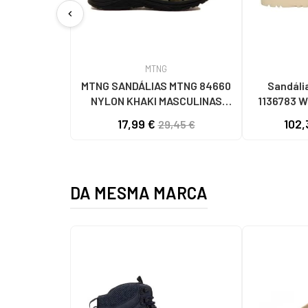
chevron_left
MTNG
MTNG SANDÁLIAS MTNG 84660
Sandáli
NYLON KHAKI MASCULINAS
1136783 
C59785 - - NYLON KAKY
C
17,99 €
102,
29,45 €
DA MESMA MARCA