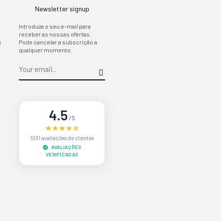
Newsletter signup
Introduza o seu e-mail para
receber as nossas ofertas.
s
Pode cancelar a subscrição a
qualquer momento.
4.5
/5
1031 avaliações de clientes
AVALIAÇÕES
VERIFICADAS