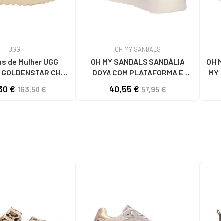
UGG
OH MY SANDALS
as de Mulher UGG
OH MY SANDALS SANDÁLIA
OH 
W GOLDENSTAR CHE
DOYA COM PLATAFORMA E
MY 
HESTNUT
FECHO DE VELCRO DOYA
30 €
40,55 €
163,50 €
57,95 €
BLANCO