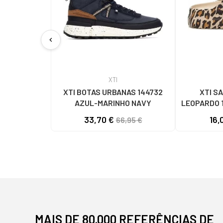
chevron_left
XTI
XTI BOTAS URBANAS 144732
XTI S
AZUL-MARINHO NAVY
LEOPARDO 
33,70 €
16,
66,95 €
MAIS DE 80.000 REFERÊNCIAS DE