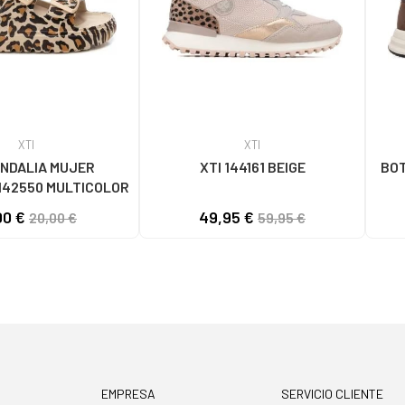
XTI
XTI
ANDALIA MUJER
XTI 144161 BEIGE
BOT
142550 MULTICOLOR
00 €
49,95 €
20,00 €
59,95 €
EMPRESA
SERVICIO CLIENTE