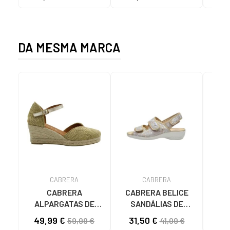
C59785 - - NYLON
CHESTNUT
FEC
KAKY
D
DA MESMA MARCA
CABRERA
CABRERA
CABRERA
CABRERA BELICE
ALPARGATAS DE
SANDÁLIAS DE
AL
CUNHA 22-5 OURO
VESTIR BEIGE
CUNH
49,99 €
31,50 €
41
59,99 €
41,09 €
REF 1176697 ORO
MULHER 080-5128
EM