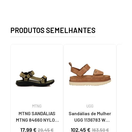
PRODUTOS SEMELHANTES
MTNG
UGG
O
MTNG SANDÁLIAS
Sandálias de Mulher
OH
MTNG 84660 NYLON
UGG 1136783 W
SAND
KHAKI MASCULINAS
GOLDENSTAR CHE
P
17,99 €
102,45 €
40
29,45 €
163,50 €