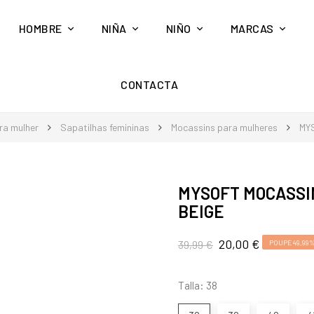
HOMBRE
NIÑA
NIÑO
MARCAS
CONTACTA
ra mulher
Sapatilhas femininas
Mocassins para mulheres
MY
MYSOFT MOCASSI
BEIGE
20,00 €
39,99 €
POUPE 49,99
Talla: 38