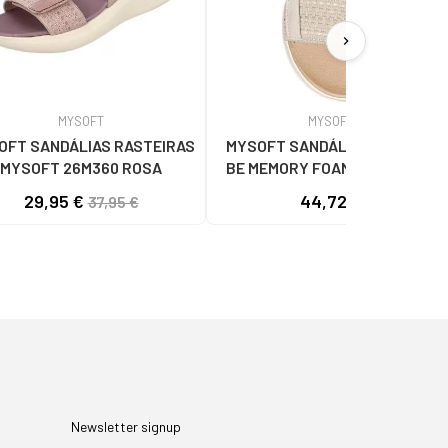
chevron_right
MYSOFT
MYSOFT
OFT SANDÁLIAS RASTEIRAS
MYSOFT SANDÁLIAS 26M360-
MYSOFT 26M360 ROSA
BE MEMORY FOAM COM FECHO
AJUSTÁVEL BEIGE
29,95 €
44,72 €
37,95 €
Newsletter signup