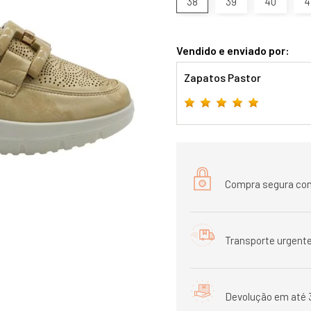
38
39
40
4
Vendido e enviado por:
Zapatos Pastor
Compra segura com
Transporte urgente
Devolução em até 