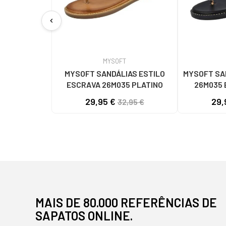
chevron_left
MYSOFT
MYSOFT SANDÁLIAS ESTILO
MYSOFT SA
ESCRAVA 26M035 PLATINO
26M035 
LEO
29,95 €
29,
32,95 €
MAIS DE 80.000 REFERÊNCIAS DE
SAPATOS ONLINE.