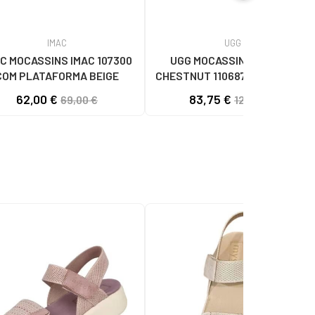
IMAC
UGG
C MOCASSINS IMAC 107300
UGG MOCASSINS ANSLEY
COM PLATAFORMA BEIGE
CHESTNUT 1106878 CHESTNUT
62,00 €
83,75 €
69,00 €
124,95 €