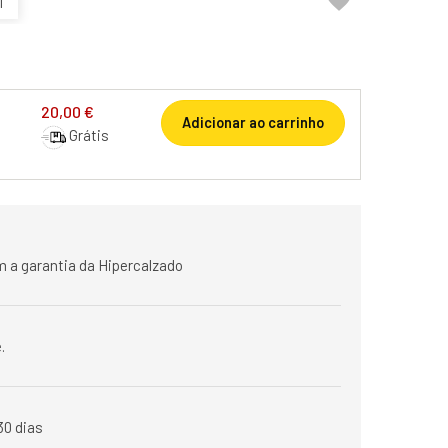

1
20,00 €
Adicionar ao carrinho
Grátis
 a garantia da Hipercalzado
.
30 dias