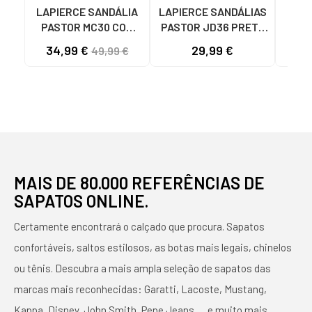
LAPIERCE SANDÁLIA
LAPIERCE SANDÁLIAS
LAPI
PASTOR MC30 COM
PASTOR JD36 PRETO
P
SALTO BLOCO ORO
REF 1173601/1173670
CAS
34,99 €
29,99 €
49,99 €
NEGRO
MAIS DE 80.000 REFERÊNCIAS DE
SAPATOS ONLINE.
Certamente encontrará o calçado que procura. Sapatos
confortáveis, saltos estilosos, as botas mais legais, chinelos
ou tênis. Descubra a mais ampla seleção de sapatos das
marcas mais reconhecidas: Garatti, Lacoste, Mustang,
Kappa, Disney, John Smith, Pepe Jeans, ... e muito mais.