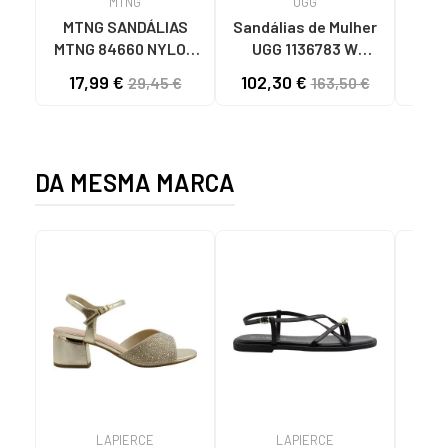
MTNG
UGG
O
MTNG SANDÁLIAS
Sandálias de Mulher
OH
MTNG 84660 NYLON
UGG 1136783 W
SAND
KHAKI MASCULINAS
GOLDENSTAR CHE
P
17,99 €
102,30 €
40
29,45 €
163,50 €
C59785 - - NYLON
CHESTNUT
FEC
KAKY
D
DA MESMA MARCA
LAPIERCE
LAPIERCE