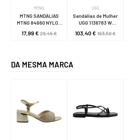
MTNG
UGG
O
MTNG SANDÁLIAS
Sandálias de Mulher
OH
MTNG 84660 NYLON
UGG 1136783 W
SAND
KHAKI MASCULINAS
GOLDENSTAR CHE
P
17,99 €
103,40 €
40
29,45 €
163,50 €
C59785 - - NYLON
CHESTNUT
FEC
KAKY
D
DA MESMA MARCA