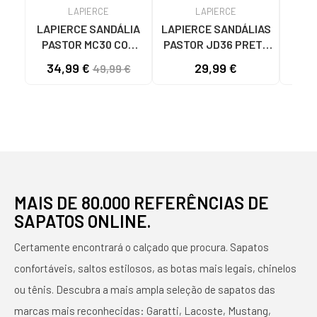
LAPIERCE
LAPIERCE
LAPIERCE SANDÁLIA
LAPIERCE SANDÁLIAS
LAPI
PASTOR MC30 COM
PASTOR JD36 PRETO
P
SALTO BLOCO ORO
REF 1173601/1173670
CAS
34,99 €
29,99 €
49,99 €
NEGRO
MAIS DE 80.000 REFERÊNCIAS DE
SAPATOS ONLINE.
Certamente encontrará o calçado que procura. Sapatos
confortáveis, saltos estilosos, as botas mais legais, chinelos
ou tênis. Descubra a mais ampla seleção de sapatos das
marcas mais reconhecidas: Garatti, Lacoste, Mustang,