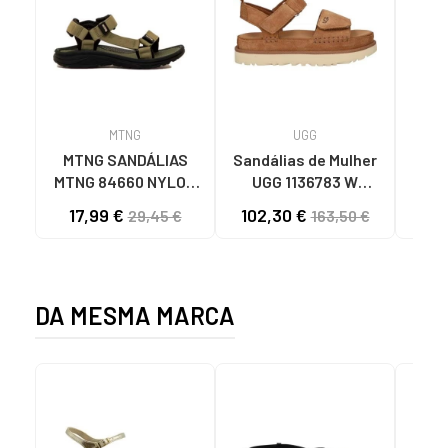
MTNG
UGG
O
MTNG SANDÁLIAS
Sandálias de Mulher
OH
MTNG 84660 NYLON
UGG 1136783 W
SAND
KHAKI MASCULINAS
GOLDENSTAR CHE
P
17,99 €
102,30 €
40
29,45 €
163,50 €
C59785 - - NYLON
CHESTNUT
FEC
KAKY
D
DA MESMA MARCA