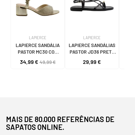
LAPIERCE
LAPIERCE
LAPIERCE SANDÁLIA
LAPIERCE SANDÁLIAS
LAPI
PASTOR MC30 COM
PASTOR JD36 PRETO
P
SALTO BLOCO ORO
REF 1173601/1173670
CAS
34,99 €
29,99 €
49,99 €
NEGRO
MAIS DE 80.000 REFERÊNCIAS DE
SAPATOS ONLINE.