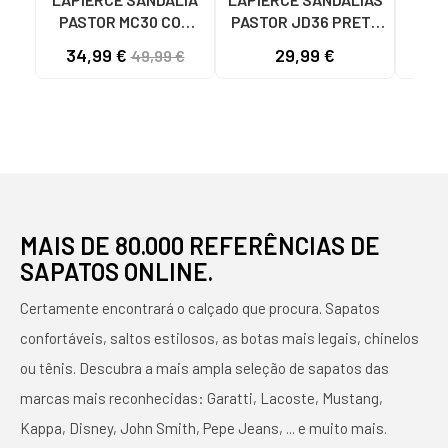
PASTOR MC30 COM
PASTOR JD36 PRETO
P
SALTO BLOCO ORO
REF 1173601/1173670
CAS
34,99 €
29,99 €
49,99 €
NEGRO
MAIS DE 80.000 REFERÊNCIAS DE
SAPATOS ONLINE.
Certamente encontrará o calçado que procura. Sapatos
confortáveis, saltos estilosos, as botas mais legais, chinelos
ou tênis. Descubra a mais ampla seleção de sapatos das
marcas mais reconhecidas: Garatti, Lacoste, Mustang,
Kappa, Disney, John Smith, Pepe Jeans, ... e muito mais.