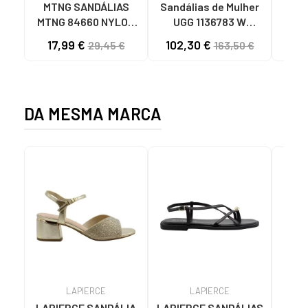
MTNG SANDÁLIAS
Sandálias de Mulher
OH
MTNG 84660 NYLON
UGG 1136783 W
SAND
KHAKI MASCULINAS
GOLDENSTAR CHE
P
17,99 €
102,30 €
40
29,45 €
163,50 €
C59785 - - NYLON
CHESTNUT
FEC
KAKY
D
DA MESMA MARCA
LAPIERCE
LAPIERCE
LAPIERCE SANDÁLIA
LAPIERCE SANDÁLIAS
LAPI