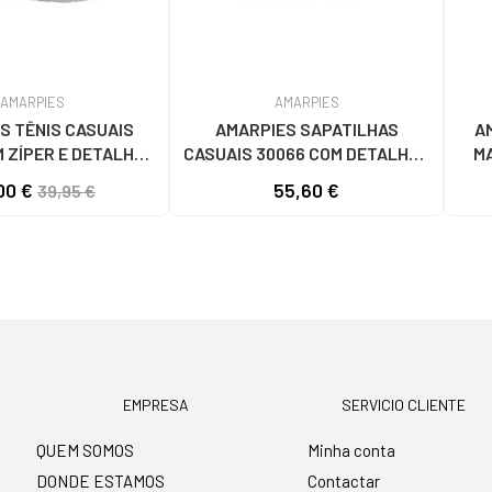
AMARPIES
AMARPIES
S TÊNIS CASUAIS
AMARPIES SAPATILHAS
A
M ZÍPER E DETALHE
CASUAIS 30066 COM DETALHES
M
ZADO BEIGE
PERFURADOS BEIGE
00 €
55,60 €
39,95 €
EMPRESA
SERVICIO CLIENTE
QUEM SOMOS
Minha conta
DONDE ESTAMOS
Contactar