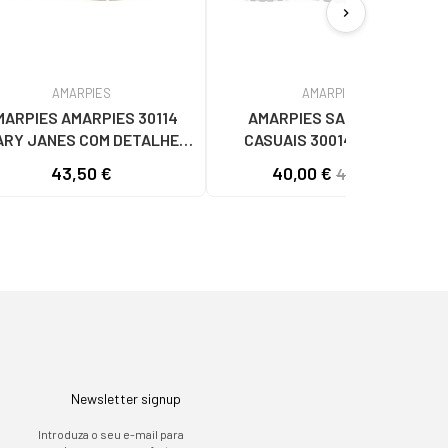
chevron_right
AMARPIES
AMARPIES
MARPIES AMARPIES 30114
AMARPIES SAPATILHAS
ARY JANES COM DETALHE
CASUAIS 30014 PLATINA
ANIMAL PRINT ARENA
PLATINO
43,50 €
40,00 €
49,95 €
Newsletter signup
Introduza o seu e-mail para