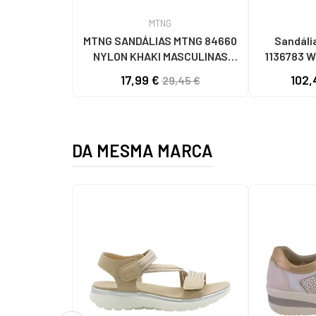
MTNG
MTNG SANDÁLIAS MTNG 84660
Sandáli
NYLON KHAKI MASCULINAS
1136783 
C59785 - - NYLON KAKY
C
17,99 €
102,
29,45 €
DA MESMA MARCA