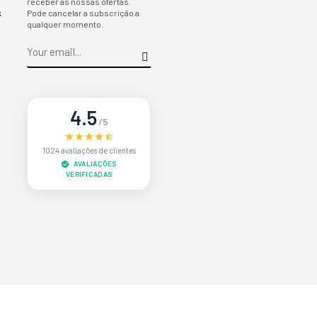
receber as nossas ofertas.
s
Pode cancelar a subscrição a
qualquer momento.
4.5
/5
1024 avaliações de clientes
AVALIAÇÕES
VERIFICADAS