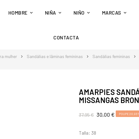
HOMBRE
NIÑA
NIÑO
MARCAS
CONTACTA
ra mulher
Sandálias e lâminas femininas
Sandálias femininas
AMARPIES SANDÁ
MISSANGAS BRON
30,00 €
37,95 €
POUPE 20,95
Talla: 38