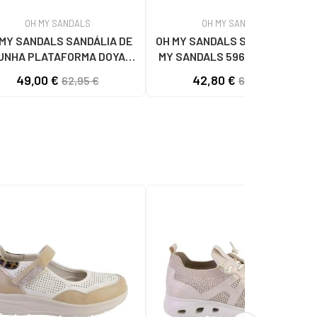
OH MY SANDALS
OH MY SANDALS
 MY SANDALS SANDÁLIA DE
OH MY SANDALS SANDÁLIAS OH
UNHA PLATAFORMA DOYA
MY SANDALS 5961-DO90 DOYA
5993 DOYA HIELO COMBI
DOYA HIELO
49,00 €
42,80 €
62,95 €
62,95 €