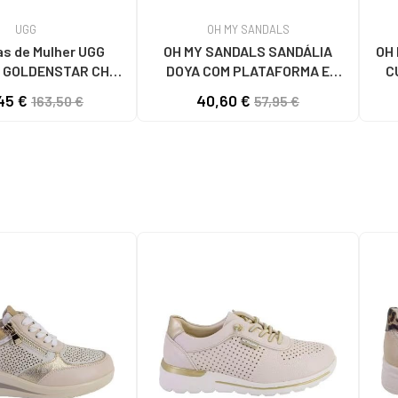
UGG
OH MY SANDALS
as de Mulher UGG
OH MY SANDALS SANDÁLIA
OH
W GOLDENSTAR CHE
DOYA COM PLATAFORMA E
C
HESTNUT
FECHO DE VELCRO DOYA
45 €
40,60 €
163,50 €
57,95 €
BLANCO