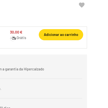

30,00 €
Adicionar ao carrinho
Grátis
 a garantia da Hipercalzado
.