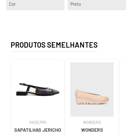
Cor
Preto
PRODUTOS SEMELHANTES
GIOSEPPO
WONDERS
SAPATILHAS JERICHO
WONDERS
MT