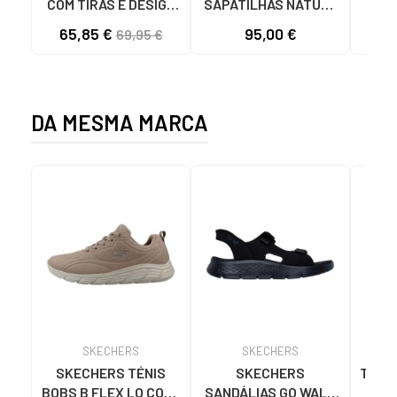
COM TIRAS E DESIGN
SAPATILHAS NATURE
MUS
VAZADO NEGRO
C33100 COM CUNHA
65,85 €
95,00 €
69,95 €
BEIG
DA MESMA MARCA
SKECHERS
SKECHERS
SKECHERS TÉNIS
SKECHERS
TÊNI
BOBS B FLEX LO COOL
SANDÁLIAS GO WALK