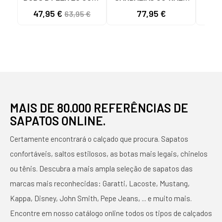
EASE TAN 117715
FLEX SD EASY ENTRY
ASC
47,95 €
77,95 €
40
63,95 €
BEIGE
PRETAS NEGRO
LA
MAIS DE 80.000 REFERÊNCIAS DE
SAPATOS ONLINE.
Certamente encontrará o calçado que procura. Sapatos
confortáveis, saltos estilosos, as botas mais legais, chinelos
ou tênis. Descubra a mais ampla seleção de sapatos das
marcas mais reconhecidas: Garatti, Lacoste, Mustang,
Kappa, Disney, John Smith, Pepe Jeans, ... e muito mais.
Encontre em nosso catálogo online todos os tipos de calçados