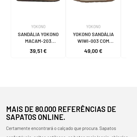
YOKONO
YOKONO
SANDÁLIA YOKONO
YOKONO SANDÁLIA
Sand
MACAM-203
WIWI-003 COM
YOK
CASTANHA COM SOLA
FIVELAS PARA
C
39,51 €
49,00 €
45
DE CORTIÇA
MULHER CRU WHITE
SPRINTER MARRON
MAIS DE 80.000 REFERÊNCIAS DE
SAPATOS ONLINE.
Certamente encontrará o calçado que procura. Sapatos