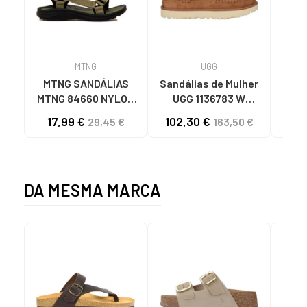
MTNG
UGG
O
MTNG SANDÁLIAS
Sandálias de Mulher
OH
MTNG 84660 NYLON
UGG 1136783 W
SAND
KHAKI MASCULINAS
GOLDENSTAR CHE
P
17,99 €
102,30 €
40
29,45 €
163,50 €
C59785 - - NYLON
CHESTNUT
FEC
KAKY
D
DA MESMA MARCA