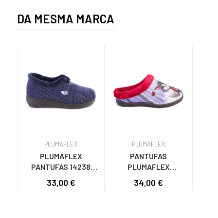
DA MESMA MARCA
PLUMAFLEX
PLUMAFLEX
PLUMAFLEX
PANTUFAS
PANTUFAS 14238
PLUMAFLEX
PL
AZUL MARINHO AZUL
12213CHICA CAPA
33,00 €
34,00 €
31
MARINO
VERMELHAS ROJO
1
ZAPA