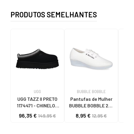
PRODUTOS SEMELHANTES
UGG
BUBBLE BOBBLE
UGG TAZZ II PRETO
Pantufas de Mulher
Pant
1174471 - CHINELOS
BUBBLE BOBBLE 200
UG
DE CASA PARA
ZAPATILLAS LONA
96,35 €
8,95 €
89
149,95 €
12,95 €
MULHER BLACK
MUJER BLANCO