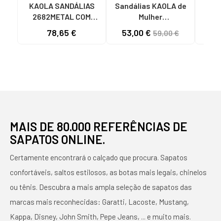
KAOLA SANDÁLIAS
Sandálias KAOLA de
KAO
2682METAL COM
Mulher
KA
ATACADORES E
2275LUCERTOLA
CA
78,65 €
53,00 €
59,00 €
SALTO BLOCO
SANDALIAS DE MUJER
MARRON
PIEL ROJO
MAIS DE 80.000 REFERÊNCIAS DE
SAPATOS ONLINE.
Certamente encontrará o calçado que procura. Sapatos
confortáveis, saltos estilosos, as botas mais legais, chinelos
ou tênis. Descubra a mais ampla seleção de sapatos das
marcas mais reconhecidas: Garatti, Lacoste, Mustang,
Kappa, Disney, John Smith, Pepe Jeans, ... e muito mais.