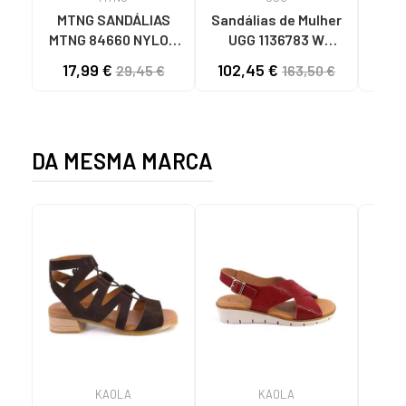
MTNG SANDÁLIAS
Sandálias de Mulher
OH
MTNG 84660 NYLON
UGG 1136783 W
SAND
KHAKI MASCULINAS
GOLDENSTAR CHE
P
17,99 €
102,45 €
40
29,45 €
163,50 €
C59785 - - NYLON
CHESTNUT
FEC
KAKY
D
DA MESMA MARCA
KAOLA
KAOLA