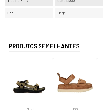
Tipo De Salto
salto bloco
Cor
Bege
PRODUTOS SEMELHANTES
MTNG
UGG
O