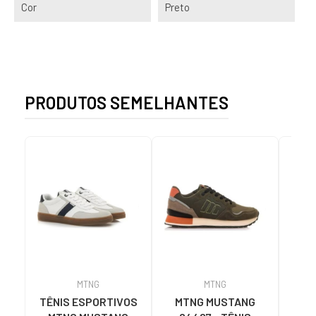
Cor
Preto
PRODUTOS SEMELHANTES
MTNG
MTNG
TÊNIS ESPORTIVOS
MTNG MUSTANG
JHA