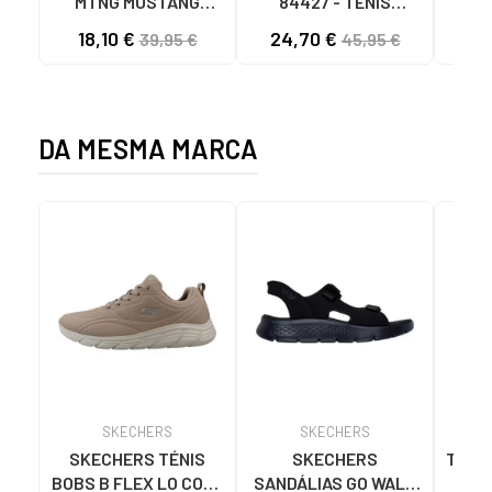
MTNG MUSTANG
84427 - TÊNIS
RA
TOWN MASCULINO
ESPORTIVOS
E
18,10 €
24,70 €
39,95 €
45,95 €
BRANCO/MARINHO
CASUAIS CÁQUI
MAS
BLANCO
MARROM MARRON
DA MESMA MARCA
SKECHERS
SKECHERS
SKECHERS TÉNIS
SKECHERS
TÊNI
BOBS B FLEX LO COOL
SANDÁLIAS GO WALK