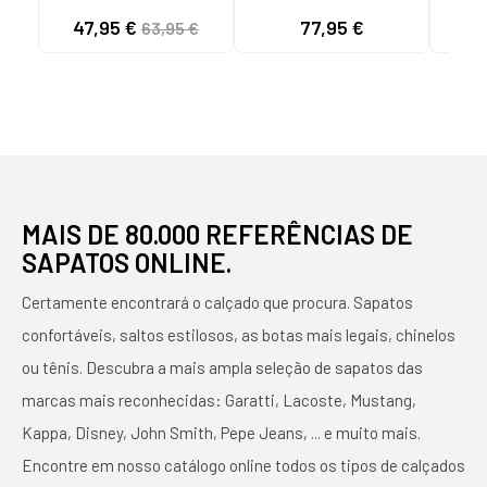
EASE TAN 117715
FLEX SD EASY ENTRY
ASC
47,95 €
77,95 €
40
63,95 €
BEIGE
PRETAS NEGRO
LA
MAIS DE 80.000 REFERÊNCIAS DE
SAPATOS ONLINE.
Certamente encontrará o calçado que procura. Sapatos
confortáveis, saltos estilosos, as botas mais legais, chinelos
ou tênis. Descubra a mais ampla seleção de sapatos das
marcas mais reconhecidas: Garatti, Lacoste, Mustang,
Kappa, Disney, John Smith, Pepe Jeans, ... e muito mais.
Encontre em nosso catálogo online todos os tipos de calçados