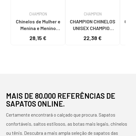
CHAMPION
CHAMPION
Chinelos de Mulher e
CHAMPION CHINELOS
CHAM
Menina e Menino
UNISEX CHAMPION
SO
CHAMPION DAYTONA
KAVEN VERDE
SLI
28,15 €
22,38 €
22
SLIDE S11512-KK002
1
PRETO MULTI
MAIS DE 80.000 REFERÊNCIAS DE
SAPATOS ONLINE.
Certamente encontrará o calçado que procura. Sapatos
confortáveis, saltos estilosos, as botas mais legais, chinelos
ou tênis. Descubra a mais ampla seleção de sapatos das