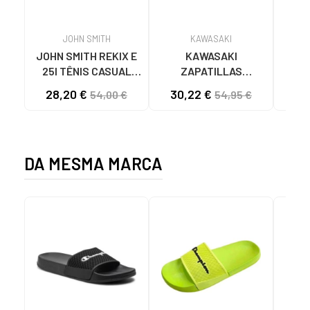
JOHN SMITH
KAWASAKI
JOHN SMITH REKIX E
KAWASAKI
MUNI
25I TÊNIS CASUAL
ZAPATILLAS
4891
MASCULINO PRETO
KAWASAKI ORIGINAL
28,20 €
30,22 €
57
54,00 €
54,95 €
NEGRO
CANVAS K192495
1001S SOLID BLACK
1001S BLACK SOLID
DA MESMA MARCA