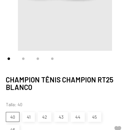
CHAMPION TÊNIS CHAMPION RT25
BLANCO
Talla: 40
40
41
42
43
44
45

46