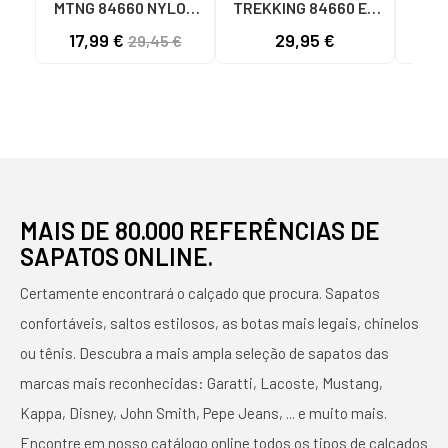
MTNG 84660 NYLON
TREKKING 84660 EM
608
KHAKI MASCULINAS
NYLON AJUSTÁVEIS
17,99 €
29,95 €
29,45 €
C59785 - - NYLON
C59810 - - NYLON
TEL
KAKY
PRINT STRIP NEGRO
TAU
N
NE
MAIS DE 80.000 REFERÊNCIAS DE
SAPATOS ONLINE.
Certamente encontrará o calçado que procura. Sapatos
confortáveis, saltos estilosos, as botas mais legais, chinelos
ou tênis. Descubra a mais ampla seleção de sapatos das
marcas mais reconhecidas: Garatti, Lacoste, Mustang,
Kappa, Disney, John Smith, Pepe Jeans, ... e muito mais.
Encontre em nosso catálogo online todos os tipos de calçados