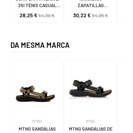
25I TÊNIS CASUAL
ZAPATILLAS
4891
MASCULINO PRETO
KAWASAKI ORIGINAL
28,25 €
30,22 €
57
54,00 €
54,95 €
NEGRO
CANVAS K192495
1001S SOLID BLACK
1001S BLACK SOLID
DA MESMA MARCA
MTNG
MTNG
MTNG SANDÁLIAS
MTNG SANDÁLIAS DE
SA