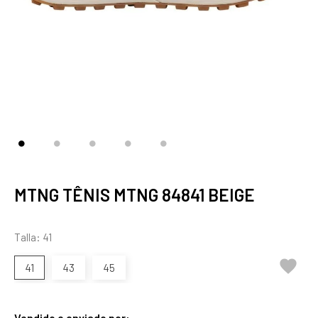
MTNG TÊNIS MTNG 84841 BEIGE
Talla: 41

41
43
45
Vendido e enviado por: