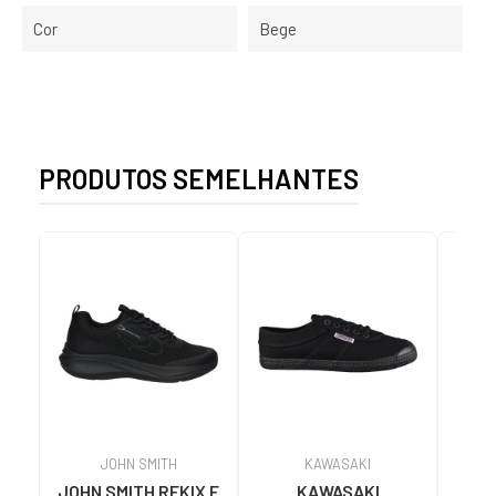
Cor
Bege
PRODUTOS SEMELHANTES
JOHN SMITH
KAWASAKI
JOHN SMITH REKIX E
KAWASAKI
MUNI