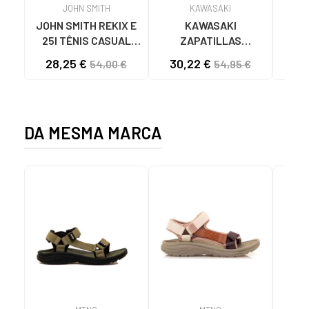
JOHN SMITH
KAWASAKI
JOHN SMITH REKIX E
KAWASAKI
MUNI
25I TÊNIS CASUAL
ZAPATILLAS
4891
MASCULINO PRETO
KAWASAKI ORIGINAL
28,25 €
30,22 €
57
54,00 €
54,95 €
NEGRO
CANVAS K192495
1001S SOLID BLACK
1001S BLACK SOLID
DA MESMA MARCA