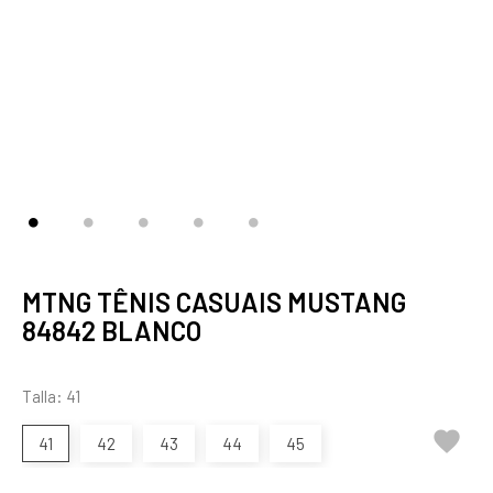
MTNG TÊNIS CASUAIS MUSTANG
84842 BLANCO
Talla: 41

41
42
43
44
45