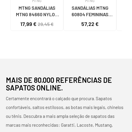
MTNG
MTNG
MTNG SANDÁLIAS
SANDÁLIAS MTNG
SA
MTNG 84660 NYLON
60804 FEMININAS
PUF
KHAKI MASCULINAS
NYLON
NE
17,99 €
57,22 €
15
29,45 €
C59785 - - NYLON
TELHA/NEOPRENE
C6
KAKY
TAUPE C59615 - -
PU
NYLON TEJA -
NE
NEOPRENE TAUPE
MAIS DE 80.000 REFERÊNCIAS DE
SAPATOS ONLINE.
Certamente encontrará o calçado que procura. Sapatos
confortáveis, saltos estilosos, as botas mais legais, chinelos
ou tênis. Descubra a mais ampla seleção de sapatos das
marcas mais reconhecidas: Garatti, Lacoste, Mustang,