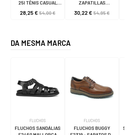
25I TÊNIS CASUAL
ZAPATILLAS
4891
MASCULINO PRETO
KAWASAKI ORIGINAL
28,25 €
30,22 €
58
54,00 €
54,95 €
NEGRO
CANVAS K192495
1001S SOLID BLACK
1001S BLACK SOLID
DA MESMA MARCA
FLUCHOS
FLUCHOS
FLUCHOS SANDÁLIAS
FLUCHOS BUGGY
Sapa
F2450 MALLORCA
F2319 - SAPATOS DE
Me