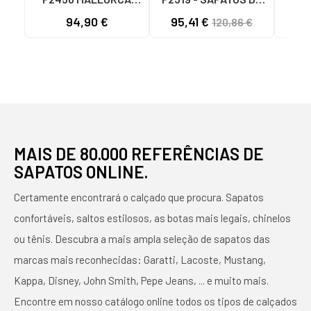
BARI NEGRO
ATAR EM COURO
ZAPA
94,90 €
95,41 €
77
120,86 €
CAMEL MARROM
CONF
MARRóN
S
NEG
NEG
SA
MAIS DE 80.000 REFERÊNCIAS DE
SAPATOS ONLINE.
Certamente encontrará o calçado que procura. Sapatos
confortáveis, saltos estilosos, as botas mais legais, chinelos
ou tênis. Descubra a mais ampla seleção de sapatos das
marcas mais reconhecidas: Garatti, Lacoste, Mustang,
Kappa, Disney, John Smith, Pepe Jeans, ... e muito mais.
Encontre em nosso catálogo online todos os tipos de calçados