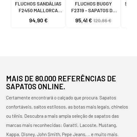
FLUCHOS SANDÁLIAS
FLUCHOS BUGGY
Sapa
F2450 MALLORCA
F2319 - SAPATOS DE
Me
BARI NEGRO
ATAR EM COURO
ZAPA
94,90 €
95,41 €
77
120,86 €
CAMEL MARROM
CONF
MARRóN
S
NEG
NEG
SA
MAIS DE 80.000 REFERÊNCIAS DE
SAPATOS ONLINE.
Certamente encontrará o calçado que procura. Sapatos
confortáveis, saltos estilosos, as botas mais legais, chinelos
ou tênis. Descubra a mais ampla seleção de sapatos das
marcas mais reconhecidas: Garatti, Lacoste, Mustang,
Kappa, Disney, John Smith, Pepe Jeans, ... e muito mais.