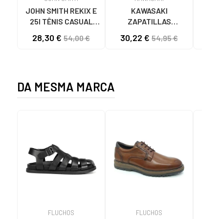
JOHN SMITH REKIX E
KAWASAKI
MUNI
25I TÊNIS CASUAL
ZAPATILLAS
4891
MASCULINO PRETO
KAWASAKI ORIGINAL
28,30 €
30,22 €
58
54,00 €
54,95 €
NEGRO
CANVAS K192495
1001S SOLID BLACK
1001S BLACK SOLID
DA MESMA MARCA
FLUCHOS
FLUCHOS