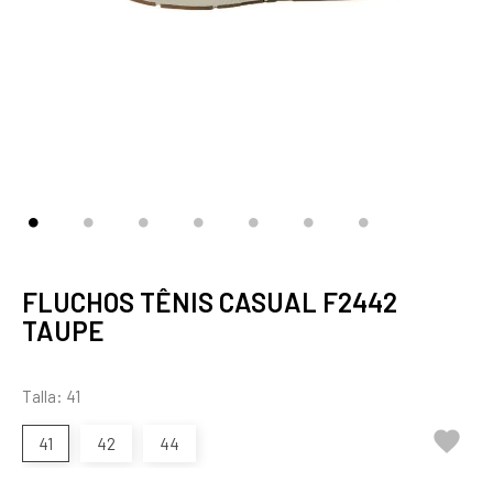
FLUCHOS TÊNIS CASUAL F2442
TAUPE
Talla: 41

41
42
44