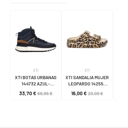
XTI
XTI
XTI BOTAS URBANAS
XTI SANDALIA MUJER
XT
144732 AZUL-
LEOPARDO 142550
MARINHO NAVY
MULTICOLOR
33,70 €
16,00 €
49
66,95 €
20,00 €