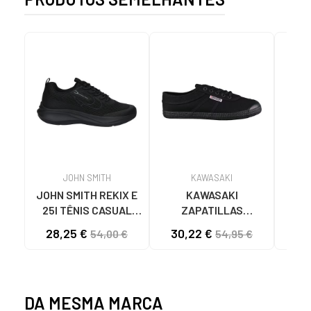
JOHN SMITH
KAWASAKI
JOHN SMITH REKIX E
KAWASAKI
MUNI
25I TÊNIS CASUAL
ZAPATILLAS
4891
MASCULINO PRETO
KAWASAKI ORIGINAL
28,25 €
30,22 €
58
54,00 €
54,95 €
NEGRO
CANVAS K192495
1001S SOLID BLACK
1001S BLACK SOLID
DA MESMA MARCA