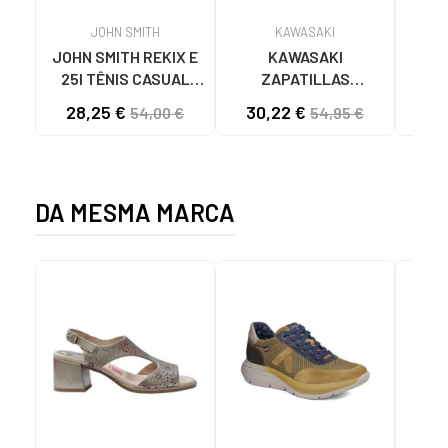
JOHN SMITH
KAWASAKI
JOHN SMITH REKIX E
KAWASAKI
MUNI
25I TÊNIS CASUAL
ZAPATILLAS
4891
MASCULINO PRETO
KAWASAKI ORIGINAL
28,25 €
30,22 €
58
54,00 €
54,95 €
NEGRO
CANVAS K192495
1001S SOLID BLACK
1001S BLACK SOLID
DA MESMA MARCA