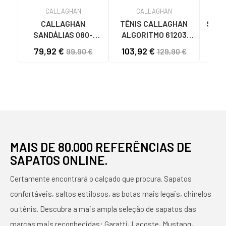
CALLAGHAN
CALLAGHAN
CALLAGHAN
TÊNIS CALLAGHAN
Sapa
SANDÁLIAS 080-
ALGORITMO 61203
de
29214 SALTO BLOCO
CURRY MARRóN
M
79,92 €
103,92 €
99,90 €
129,90 €
METALIZADO VISÃO
MULHER
MAIS DE 80.000 REFERÊNCIAS DE
SAPATOS ONLINE.
Certamente encontrará o calçado que procura. Sapatos
confortáveis, saltos estilosos, as botas mais legais, chinelos
ou tênis. Descubra a mais ampla seleção de sapatos das
marcas mais reconhecidas: Garatti, Lacoste, Mustang,